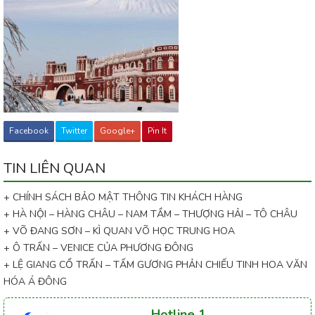
Facebook
Twitter
Google+
Pin It
TIN LIÊN QUAN
+ CHÍNH SÁCH BẢO MẬT THÔNG TIN KHÁCH HÀNG
+ HÀ NỘI – HÀNG CHÂU – NAM TẦM – THƯỢNG HẢI – TÔ CHÂU
+ VÕ ĐANG SƠN – KÌ QUAN VÕ HỌC TRUNG HOA
+ Ô TRẤN – VENICE CỦA PHƯƠNG ĐÔNG
+ LỆ GIANG CỔ TRẤN – TẤM GƯƠNG PHẢN CHIẾU TINH HOA VĂN
HÓA Á ĐÔNG
Hotline 1