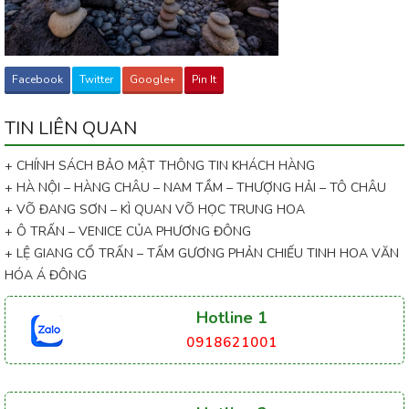
Facebook
Twitter
Google+
Pin It
TIN LIÊN QUAN
+ CHÍNH SÁCH BẢO MẬT THÔNG TIN KHÁCH HÀNG
+ HÀ NỘI – HÀNG CHÂU – NAM TẦM – THƯỢNG HẢI – TÔ CHÂU
+ VÕ ĐANG SƠN – KÌ QUAN VÕ HỌC TRUNG HOA
+ Ô TRẤN – VENICE CỦA PHƯƠNG ĐÔNG
+ LỆ GIANG CỔ TRẤN – TẤM GƯƠNG PHẢN CHIẾU TINH HOA VĂN
HÓA Á ĐÔNG
Hotline 1
0918621001