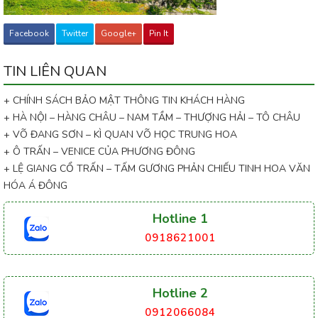
Facebook
Twitter
Google+
Pin It
TIN LIÊN QUAN
+ CHÍNH SÁCH BẢO MẬT THÔNG TIN KHÁCH HÀNG
+ HÀ NỘI – HÀNG CHÂU – NAM TẦM – THƯỢNG HẢI – TÔ CHÂU
+ VÕ ĐANG SƠN – KÌ QUAN VÕ HỌC TRUNG HOA
+ Ô TRẤN – VENICE CỦA PHƯƠNG ĐÔNG
+ LỆ GIANG CỔ TRẤN – TẤM GƯƠNG PHẢN CHIẾU TINH HOA VĂN
HÓA Á ĐÔNG
Hotline 1
0918621001
Hotline 2
0912066084