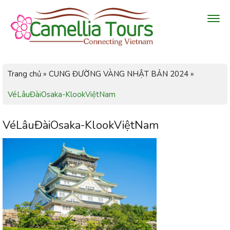
Trang chủ
»
CUNG ĐƯỜNG VÀNG NHẬT BẢN 2024
»
VéLâuĐàiOsaka-KlookViệtNam
VéLâuĐàiOsaka-KlookViệtNam