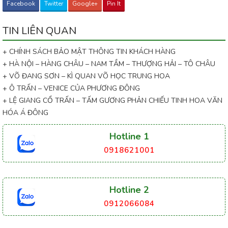
Facebook
Twitter
Google+
Pin It
TIN LIÊN QUAN
+ CHÍNH SÁCH BẢO MẬT THÔNG TIN KHÁCH HÀNG
+ HÀ NỘI – HÀNG CHÂU – NAM TẦM – THƯỢNG HẢI – TÔ CHÂU
+ VÕ ĐANG SƠN – KÌ QUAN VÕ HỌC TRUNG HOA
+ Ô TRẤN – VENICE CỦA PHƯƠNG ĐÔNG
+ LỆ GIANG CỔ TRẤN – TẤM GƯƠNG PHẢN CHIẾU TINH HOA VĂN
HÓA Á ĐÔNG
Hotline 1
0918621001
Hotline 2
0912066084