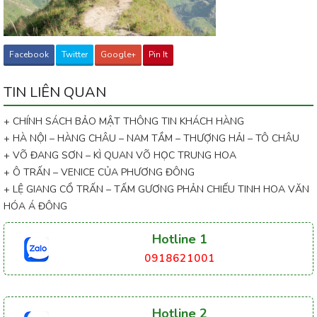
Facebook
Twitter
Google+
Pin It
TIN LIÊN QUAN
+ CHÍNH SÁCH BẢO MẬT THÔNG TIN KHÁCH HÀNG
+ HÀ NỘI – HÀNG CHÂU – NAM TẦM – THƯỢNG HẢI – TÔ CHÂU
+ VÕ ĐANG SƠN – KÌ QUAN VÕ HỌC TRUNG HOA
+ Ô TRẤN – VENICE CỦA PHƯƠNG ĐÔNG
+ LỆ GIANG CỔ TRẤN – TẤM GƯƠNG PHẢN CHIẾU TINH HOA VĂN
HÓA Á ĐÔNG
Hotline 1
0918621001
Hotline 2