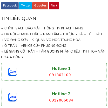
Facebook
Twitter
Google+
Pin It
TIN LIÊN QUAN
+ CHÍNH SÁCH BẢO MẬT THÔNG TIN KHÁCH HÀNG
+ HÀ NỘI – HÀNG CHÂU – NAM TẦM – THƯỢNG HẢI – TÔ CHÂU
+ VÕ ĐANG SƠN – KÌ QUAN VÕ HỌC TRUNG HOA
+ Ô TRẤN – VENICE CỦA PHƯƠNG ĐÔNG
+ LỆ GIANG CỔ TRẤN – TẤM GƯƠNG PHẢN CHIẾU TINH HOA VĂN
HÓA Á ĐÔNG
Hotline 1
0918621001
Hotline 2
0912066084