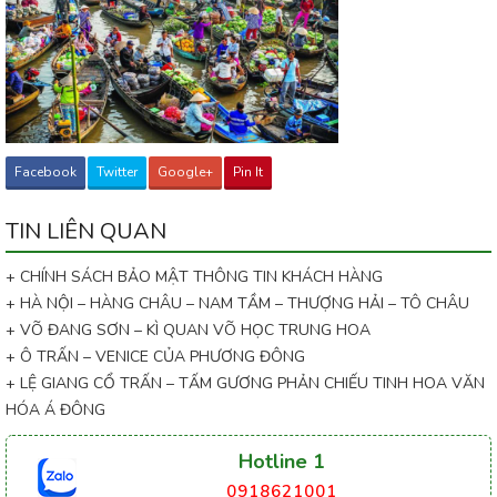
Facebook
Twitter
Google+
Pin It
TIN LIÊN QUAN
+ CHÍNH SÁCH BẢO MẬT THÔNG TIN KHÁCH HÀNG
+ HÀ NỘI – HÀNG CHÂU – NAM TẦM – THƯỢNG HẢI – TÔ CHÂU
+ VÕ ĐANG SƠN – KÌ QUAN VÕ HỌC TRUNG HOA
+ Ô TRẤN – VENICE CỦA PHƯƠNG ĐÔNG
+ LỆ GIANG CỔ TRẤN – TẤM GƯƠNG PHẢN CHIẾU TINH HOA VĂN
HÓA Á ĐÔNG
Hotline 1
0918621001