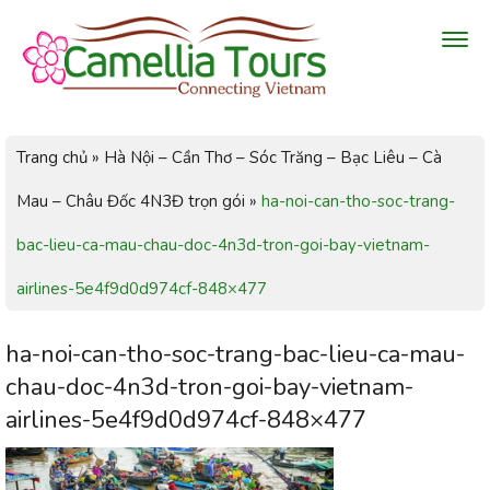
Trang chủ
»
Hà Nội – Cần Thơ – Sóc Trăng – Bạc Liêu – Cà
Mau – Châu Đốc 4N3Đ trọn gói
»
ha-noi-can-tho-soc-trang-
bac-lieu-ca-mau-chau-doc-4n3d-tron-goi-bay-vietnam-
airlines-5e4f9d0d974cf-848×477
ha-noi-can-tho-soc-trang-bac-lieu-ca-mau-
chau-doc-4n3d-tron-goi-bay-vietnam-
airlines-5e4f9d0d974cf-848×477