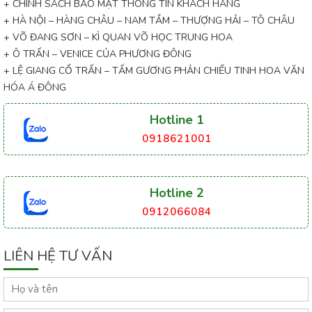
+ CHÍNH SÁCH BẢO MẬT THÔNG TIN KHÁCH HÀNG
+ HÀ NỘI – HÀNG CHÂU – NAM TẦM – THƯỢNG HẢI – TÔ CHÂU
+ VÕ ĐANG SƠN – KÌ QUAN VÕ HỌC TRUNG HOA
+ Ô TRẤN – VENICE CỦA PHƯƠNG ĐÔNG
+ LỆ GIANG CỔ TRẤN – TẤM GƯƠNG PHẢN CHIẾU TINH HOA VĂN
HÓA Á ĐÔNG
Hotline 1
0918621001
Hotline 2
0912066084
LIÊN HỆ TƯ VẤN