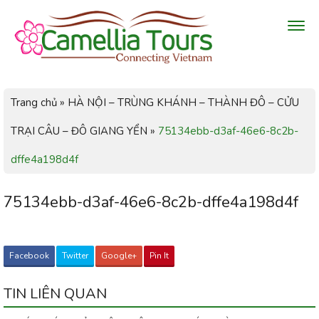
Trang chủ
»
HÀ NỘI – TRÙNG KHÁNH – THÀNH ĐÔ – CỬU
TRẠI CÂU – ĐÔ GIANG YỂN
»
75134ebb-d3af-46e6-8c2b-
dffe4a198d4f
75134ebb-d3af-46e6-8c2b-dffe4a198d4f
Facebook
Twitter
Google+
Pin It
TIN LIÊN QUAN