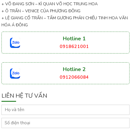
+ VÕ ĐANG SƠN – KÌ QUAN VÕ HỌC TRUNG HOA
+ Ô TRẤN – VENICE CỦA PHƯƠNG ĐÔNG
+ LỆ GIANG CỔ TRẤN – TẤM GƯƠNG PHẢN CHIẾU TINH HOA VĂN
HÓA Á ĐÔNG
Hotline 1
0918621001
Hotline 2
0912066084
LIÊN HỆ TƯ VẤN