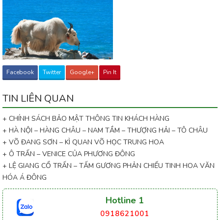
Facebook
Twitter
Google+
Pin It
TIN LIÊN QUAN
+ CHÍNH SÁCH BẢO MẬT THÔNG TIN KHÁCH HÀNG
+ HÀ NỘI – HÀNG CHÂU – NAM TẦM – THƯỢNG HẢI – TÔ CHÂU
+ VÕ ĐANG SƠN – KÌ QUAN VÕ HỌC TRUNG HOA
+ Ô TRẤN – VENICE CỦA PHƯƠNG ĐÔNG
+ LỆ GIANG CỔ TRẤN – TẤM GƯƠNG PHẢN CHIẾU TINH HOA VĂN
HÓA Á ĐÔNG
Hotline 1
0918621001