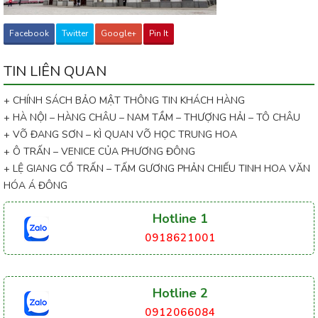
Facebook
Twitter
Google+
Pin It
TIN LIÊN QUAN
+ CHÍNH SÁCH BẢO MẬT THÔNG TIN KHÁCH HÀNG
+ HÀ NỘI – HÀNG CHÂU – NAM TẦM – THƯỢNG HẢI – TÔ CHÂU
+ VÕ ĐANG SƠN – KÌ QUAN VÕ HỌC TRUNG HOA
+ Ô TRẤN – VENICE CỦA PHƯƠNG ĐÔNG
+ LỆ GIANG CỔ TRẤN – TẤM GƯƠNG PHẢN CHIẾU TINH HOA VĂN
HÓA Á ĐÔNG
Hotline 1
0918621001
Hotline 2
0912066084