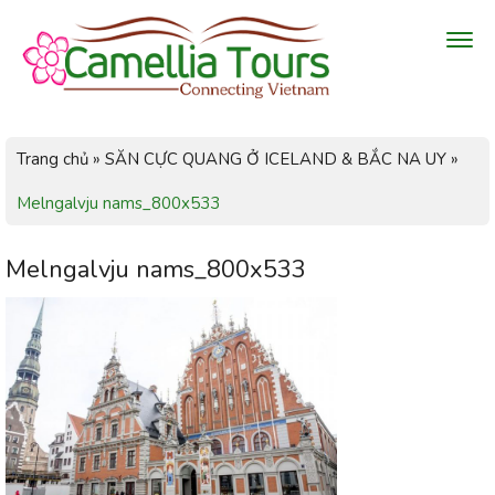
Trang chủ
»
SĂN CỰC QUANG Ở ICELAND & BẮC NA UY
»
Melngalvju nams_800x533
Melngalvju nams_800x533