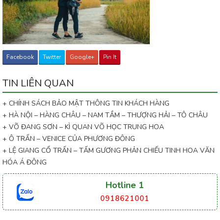
Facebook
Twitter
Google+
Pin It
TIN LIÊN QUAN
+ CHÍNH SÁCH BẢO MẬT THÔNG TIN KHÁCH HÀNG
+ HÀ NỘI – HÀNG CHÂU – NAM TẦM – THƯỢNG HẢI – TÔ CHÂU
+ VÕ ĐANG SƠN – KÌ QUAN VÕ HỌC TRUNG HOA
+ Ô TRẤN – VENICE CỦA PHƯƠNG ĐÔNG
+ LỆ GIANG CỔ TRẤN – TẤM GƯƠNG PHẢN CHIẾU TINH HOA VĂN
HÓA Á ĐÔNG
Hotline 1
0918621001