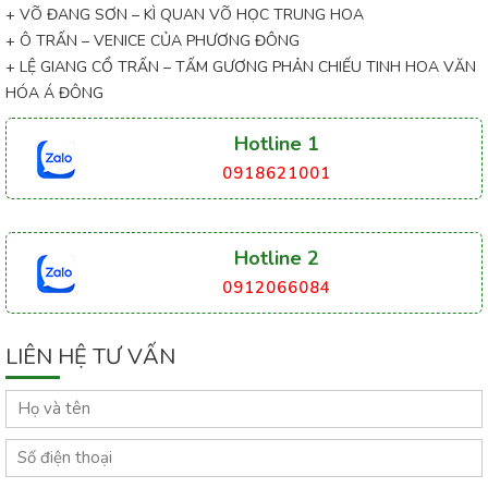
+ VÕ ĐANG SƠN – KÌ QUAN VÕ HỌC TRUNG HOA
+ Ô TRẤN – VENICE CỦA PHƯƠNG ĐÔNG
+ LỆ GIANG CỔ TRẤN – TẤM GƯƠNG PHẢN CHIẾU TINH HOA VĂN
HÓA Á ĐÔNG
Hotline 1
0918621001
Hotline 2
0912066084
LIÊN HỆ TƯ VẤN