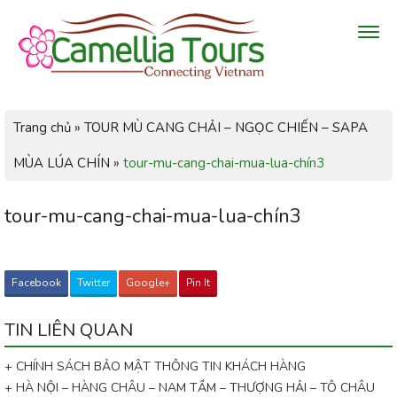
Trang chủ
»
TOUR MÙ CANG CHẢI – NGỌC CHIẾN – SAPA
MÙA LÚA CHÍN
»
tour-mu-cang-chai-mua-lua-chín3
tour-mu-cang-chai-mua-lua-chín3
Facebook
Twitter
Google+
Pin It
TIN LIÊN QUAN
+ CHÍNH SÁCH BẢO MẬT THÔNG TIN KHÁCH HÀNG
+ HÀ NỘI – HÀNG CHÂU – NAM TẦM – THƯỢNG HẢI – TÔ CHÂU