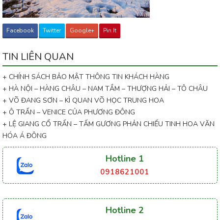
Facebook
Twitter
Google+
Pin It
TIN LIÊN QUAN
+ CHÍNH SÁCH BẢO MẬT THÔNG TIN KHÁCH HÀNG
+ HÀ NỘI – HÀNG CHÂU – NAM TẦM – THƯỢNG HẢI – TÔ CHÂU
+ VÕ ĐANG SƠN – KÌ QUAN VÕ HỌC TRUNG HOA
+ Ô TRẤN – VENICE CỦA PHƯƠNG ĐÔNG
+ LỆ GIANG CỔ TRẤN – TẤM GƯƠNG PHẢN CHIẾU TINH HOA VĂN
HÓA Á ĐÔNG
Hotline 1
0918621001
Hotline 2