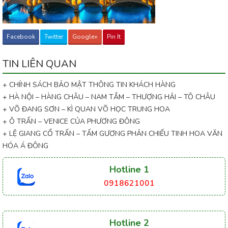
Facebook
Twitter
Google+
Pin It
TIN LIÊN QUAN
+ CHÍNH SÁCH BẢO MẬT THÔNG TIN KHÁCH HÀNG
+ HÀ NỘI – HÀNG CHÂU – NAM TẦM – THƯỢNG HẢI – TÔ CHÂU
+ VÕ ĐANG SƠN – KÌ QUAN VÕ HỌC TRUNG HOA
+ Ô TRẤN – VENICE CỦA PHƯƠNG ĐÔNG
+ LỆ GIANG CỔ TRẤN – TẤM GƯƠNG PHẢN CHIẾU TINH HOA VĂN
HÓA Á ĐÔNG
Hotline 1
0918621001
Hotline 2