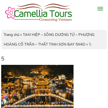
Trang chủ
»
TAM HIỆP – SÔNG DƯƠNG TỬ – PHƯỢNG
HOÀNG CỔ TRẤN – THẤT TINH SƠN BAY 5N4D
»
5
5