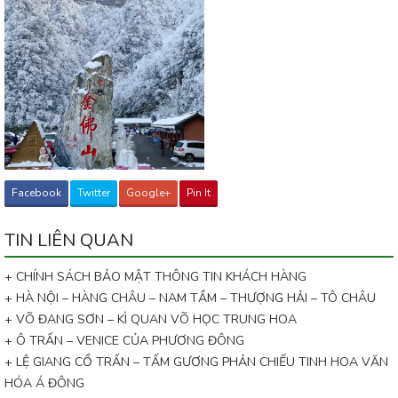
Facebook
Twitter
Google+
Pin It
TIN LIÊN QUAN
+ CHÍNH SÁCH BẢO MẬT THÔNG TIN KHÁCH HÀNG
+ HÀ NỘI – HÀNG CHÂU – NAM TẦM – THƯỢNG HẢI – TÔ CHÂU
+ VÕ ĐANG SƠN – KÌ QUAN VÕ HỌC TRUNG HOA
+ Ô TRẤN – VENICE CỦA PHƯƠNG ĐÔNG
+ LỆ GIANG CỔ TRẤN – TẤM GƯƠNG PHẢN CHIẾU TINH HOA VĂN
HÓA Á ĐÔNG