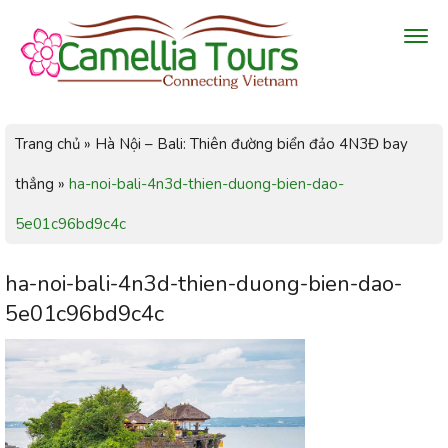
Trang chủ
»
Hà Nội – Bali: Thiên đường biển đảo 4N3Đ bay
thẳng
»
ha-noi-bali-4n3d-thien-duong-bien-dao-
5e01c96bd9c4c
ha-noi-bali-4n3d-thien-duong-bien-dao-
5e01c96bd9c4c