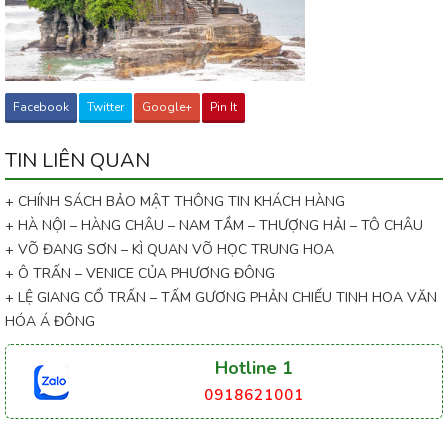
Facebook
Twitter
Google+
Pin It
TIN LIÊN QUAN
+ CHÍNH SÁCH BẢO MẬT THÔNG TIN KHÁCH HÀNG
+ HÀ NỘI – HÀNG CHÂU – NAM TẦM – THƯỢNG HẢI – TÔ CHÂU
+ VÕ ĐANG SƠN – KÌ QUAN VÕ HỌC TRUNG HOA
+ Ô TRẤN – VENICE CỦA PHƯƠNG ĐÔNG
+ LỆ GIANG CỔ TRẤN – TẤM GƯƠNG PHẢN CHIẾU TINH HOA VĂN
HÓA Á ĐÔNG
Hotline 1
0918621001