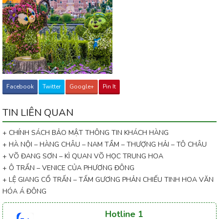
Facebook
Twitter
Google+
Pin It
TIN LIÊN QUAN
+ CHÍNH SÁCH BẢO MẬT THÔNG TIN KHÁCH HÀNG
+ HÀ NỘI – HÀNG CHÂU – NAM TẦM – THƯỢNG HẢI – TÔ CHÂU
+ VÕ ĐANG SƠN – KÌ QUAN VÕ HỌC TRUNG HOA
+ Ô TRẤN – VENICE CỦA PHƯƠNG ĐÔNG
+ LỆ GIANG CỔ TRẤN – TẤM GƯƠNG PHẢN CHIẾU TINH HOA VĂN
HÓA Á ĐÔNG
Hotline 1