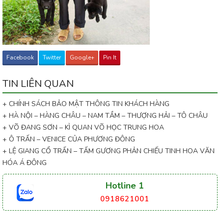
Facebook
Twitter
Google+
Pin It
TIN LIÊN QUAN
+ CHÍNH SÁCH BẢO MẬT THÔNG TIN KHÁCH HÀNG
+ HÀ NỘI – HÀNG CHÂU – NAM TẦM – THƯỢNG HẢI – TÔ CHÂU
+ VÕ ĐANG SƠN – KÌ QUAN VÕ HỌC TRUNG HOA
+ Ô TRẤN – VENICE CỦA PHƯƠNG ĐÔNG
+ LỆ GIANG CỔ TRẤN – TẤM GƯƠNG PHẢN CHIẾU TINH HOA VĂN
HÓA Á ĐÔNG
Hotline 1
0918621001